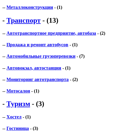
--
Металлоконструкции
- (1)
-
Транспорт
- (13)
--
Автотранспортное предприятие, автобаза
- (2)
--
Продажа и ремонт автобусов
- (1)
--
Автомобильные грузоперевозки
- (7)
--
Автовокзал, автостанция
- (1)
--
Мониторинг автотранспорта
- (2)
--
Мотосалон
- (1)
-
Туризм
- (3)
--
Хостел
- (1)
--
Гостиница
- (3)