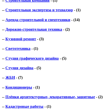
--
Строительная компания
- (1)
--
Строительная экспертиза и технадзор
- (1)
--
Аренда строительной и спецтехники
- (14)
--
Дорожно-строительная техника
- (2)
--
Кузовной ремонт
- (3)
--
Светотехника
- (1)
--
Студия графического дизайна
- (5)
--
Студия дизайна
- (5)
--
ЖБИ
- (7)
--
Кондиционеры
- (1)
--
Плёнки архитектурные, декоративные, защитные
- (2)
--
Кадастровые работы
- (1)