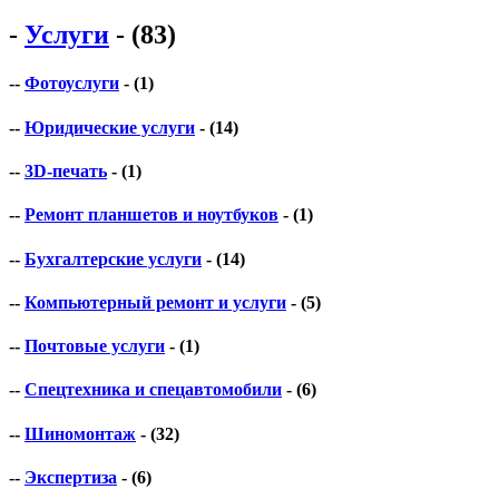
-
Услуги
- (83)
--
Фотоуслуги
- (1)
--
Юридические услуги
- (14)
--
3D-печать
- (1)
--
Ремонт планшетов и ноутбуков
- (1)
--
Бухгалтерские услуги
- (14)
--
Компьютерный ремонт и услуги
- (5)
--
Почтовые услуги
- (1)
--
Спецтехника и спецавтомобили
- (6)
--
Шиномонтаж
- (32)
--
Экспертиза
- (6)