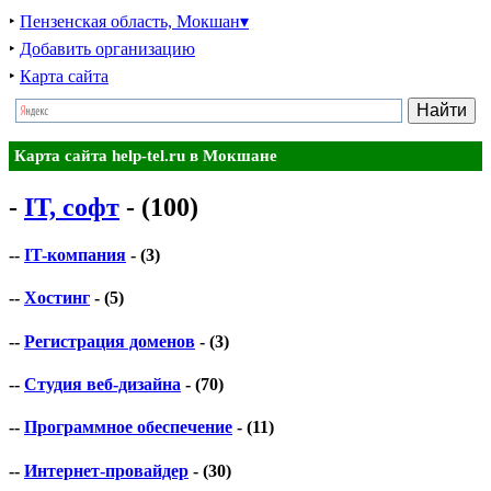
‣
Пензенская область, Мокшан▾
‣
Добавить организацию
‣
Карта сайта
Карта сайта help-tel.ru в Мокшане
-
IT, софт
- (100)
--
IT-компания
- (3)
--
Хостинг
- (5)
--
Регистрация доменов
- (3)
--
Студия веб-дизайна
- (70)
--
Программное обеспечение
- (11)
--
Интернет-провайдер
- (30)