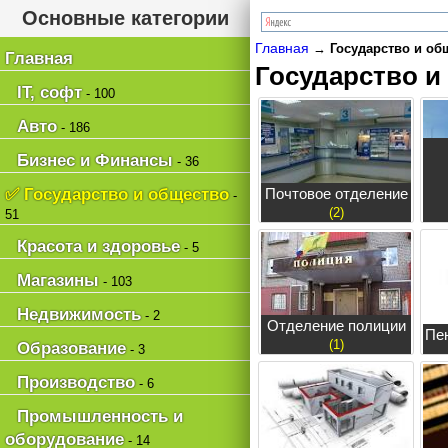
Основные категории
Главная
→
Государство и общ
Главная
Государство и
IT, софт
- 100
Авто
- 186
Бизнес и Финансы
- 36
✅ Государство и общество
Почтовое отделение
-
(2)
51
Красота и здоровье
- 5
Магазины
- 103
Недвижимость
- 2
Отделение полиции
Пе
(1)
Образование
- 3
Производство
- 6
Промышленность и
оборудование
- 14