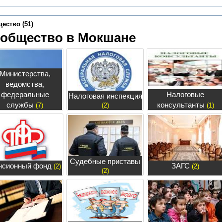
ество (51)
 общество в Мокшане
Министерства,
ведомства,
федеральные
Налоговые
Налоговая инспекция
службы
консультанты
(7)
(2)
(1)
Судебные приставы
нсионный фонд
ЗАГС
(2)
(2)
(2)