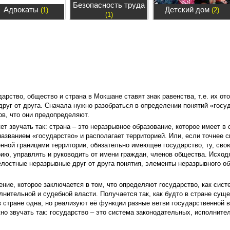
Безопасность труда
Адвокаты
Детский дом
(1)
(2)
(1)
рство, общество и страна в Мокшане ставят знак равенства, т.е. их от
друг от друга. Сначала нужно разобраться в определении понятий «госу
ов, что они предопределяют.
ет звучать так: страна – это неразрывное образование, которое имеет в 
званием «государство» и располагает территорией. Или, если точнее ск
нной границами территории, обязательно имеющее государство, ту, сво
ю, управлять и руководить от имени граждан, членов общества. Исходя
елостные неразрывные друг от друга понятия, элементы неразрывного об
ие, которое заключается в том, что определяют государство, как систе
лнительной и судебной власти. Получается так, как будто в стране суще
в стране одна, но реализуют её функции разные ветви государственной 
о звучать так: государство – это система законодательных, исполните