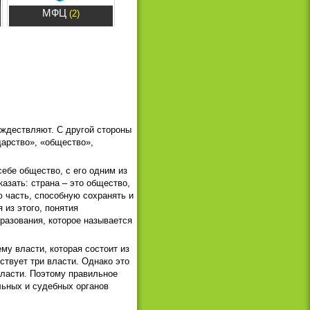
МФЦ
(2)
ождествляют. С другой стороны
дарство», «общество»,
себе общество, с его одним из
азать: страна – это общество,
ю часть, способную сохранять и
 из этого, понятия
разования, которое называется
му власти, которая состоит из
ствует три власти. Однако это
власти. Поэтому правильное
льных и судебных органов