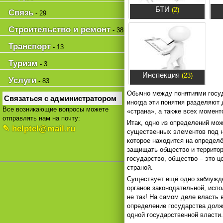
БТИ
(2)
Связь
- 29
Строительство и ремонт
- 38
Транспорт
- 13
Туризм
- 3
Инспекция
(23)
Услуги
- 83
Обычно между понятиями госуда
Связаться с администратором
иногда эти понятия разделяют 
Все возникающие вопросы можете
«страна», а также всех момент
отправлять нам на почту:
Итак, одно из определений мож
✎ helptel@mail.ru
существенных элементов под на
которое находится на определё
защищать общество и территори
государство, общество – это ц
страной.
Существует ещё одно заблужден
органов законодательной, испо
не так! На самом деле власть 
определение государства должн
одной государственной власти.