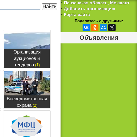
Пензенская область, Мокшан▾
‣
Добавить организацию
‣
Карта сайта
‣
Поделитесь с друзьями:
Объявления
Организация
аукционов и
тендеров
(1)
Вневедомственная
охрана
(2)