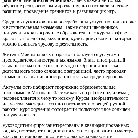
развивающие
школы Мокшана
. Здесь важно не только
обучение речи, основам мироздания, но и психологическое
развитие, проведение тренингов и развивающих игр.
Среди выпускников школ востребованы услуги по подготовке
к вступительным экзаменам. Также среди школьников
популярны краткосрочные образовательные курсы в сфере
красоты, творчества, механики, кулинарии, окончив которые
можно начинать трудовую деятельность.
Жители Мокшана всех возрастов пользуются услугами
преподавателей иностранных языков. Знать иностранный
язык не только полезно, но и модно. Организации, чья
деятельность тесно связанна с заграницей, часто проводят
экзамены на знание иностранного языка среди персонала.
Актуальность набирают творческие образовательные
программы в Мокшане. Засиживаясь на работе среди бумаг,
человек тянется к чему то новому. Курсы изобразительного
искусства, мастер-классы по изготовлению вещей ручной
работы, курс обучения фотографии пользуются все большей
популярностью.
Руководители фирм заинтересованы в квалифицированных
кадрах, поэтому от предприятия часто отправляют на мастер-
классы и семинары, в ходе которых раскрываются и