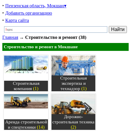
‣
Пензенская область, Мокшан▾
‣
Добавить организацию
‣
Карта сайта
Главная
→
Строительство и ремонт (38)
Строительство и ремонт в Мокшане
Строительная
Строительная
экспертиза и
(1)
(1)
компания
технадзор
Дорожно-
Аренда строительной
строительная техника
(14)
(2)
и спецтехники