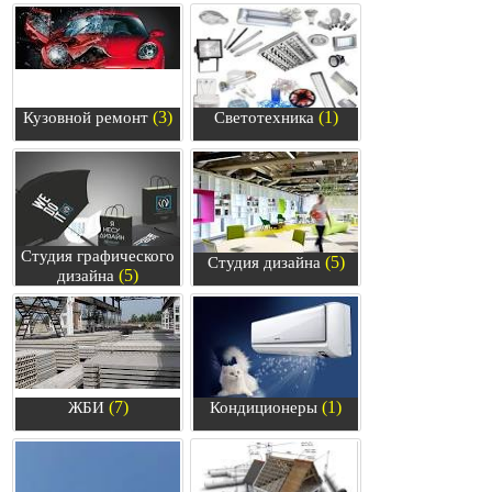
(3)
(1)
Кузовной ремонт
Светотехника
Студия графического
(5)
Студия дизайна
(5)
дизайна
(7)
(1)
ЖБИ
Кондиционеры